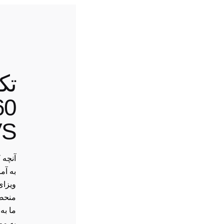
VS
آنچه 
به آم
منحصر
ما به
به مو