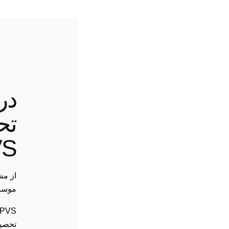
در
تح
VS
از مش
موسسه S
تحصیلی