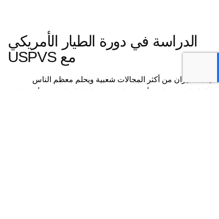
الدراسة في دورة الطيار الأمريكي
مع USPVS
يعد الطيران من أكثر المجالات شعبية ويحلم معظم الناس
بالطيران. من ناحية أخرى ، لا ينبغي تجاهل الدراسة في أمريكا
وتعلم الطيران فوق المدن الكبرى وناطحات السحاب الأمريكية.
أمريكا لديها أفضل نظام تعليمي في العالم ولديها أحدث التقنيات
التعليمية بأفضل المعدات وأفضل الأساتذة. لكي تستفيد من كل
هذه التسهيلات ، هيّئنا ​​لك أفضل الخدمات.
خطوات عمل معهد USPVS في قبول الدورة التجريبية هي: