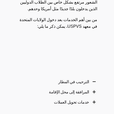
الشعور مرتفع بشكل خاص بين الطلاب الدوليين
الذين يدخلون بلدًا جديدًا مثل أمريكا وحدهم.
من بين أهم الخدمات بعد دخول الولايات المتحدة
في معهد USPVS، يمكن ذكر ما يلي:
الترحيب في المطار
المرافقة إلى محل الإقامة
يعتبر الترحيب في المطار من أهم وأساسيات
الإجراءات التي تجعل الطالب مقبولاً في أمريكا
خدمات تحويل العملات
يعتبر مكان الإقامة من الأمور المهمة التي يجب
بأذرع مفتوحة ولا يشعر بالوحدة والغربة. يقع
على كل شخص التفكير فيها قبل دخول بلد
المكتب الرئيسي لـ USPVS في أمريكا وأعضاء
من اهتمامات الطلاب بعد وصولهم إلى أمريكا