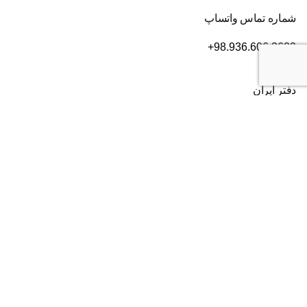
شماره تماس واتساپ
+98.936.606.3632
دفتر ایران
تهران
، بلوار سعادت آباد، بعد از بلوار دریا، خیابان سی ام قدیری،
پلاک ۸۴، طبقه ۲
شماره تماس:
۰۲۱۸۲۸۰۱۶۰۴
دفتر آمریکا
2372 Morse Ave, Irvine,
CA 92614
شماره تماس:
+19493852703