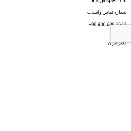
Info@uspvs.com
شماره تماس واتساپ
+98.936.606.3632
دفتر ایران
تهران
، بلوار سعادت آباد، بعد از بلوار دریا، خیابان سی ام قدیری،
پلاک ۸۴، طبقه ۲
شماره تماس:
۰۲۱۸۲۸۰۱۶۰۴
دفتر آمریکا
2372 Morse Ave, Irvine,
CA 92614
شماره تماس:
+19493852703