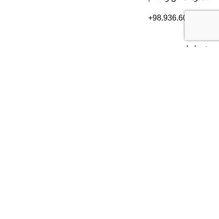
+98.936.606.3632
دفتر ایران
تهران
، بلوار سعادت آباد، بعد از بلوار دریا، خیابان سی ام قدیری،
پلاک ۸۴، طبقه ۲
شماره تماس:
۰۲۱۸۲۸۰۱۶۰۴
دفتر آمریکا
2372 Morse Ave, Irvine,
CA 92614
شماره تماس:
+19493852703
موسسه USPVS با بیش از یک دهه تجربه در زمینه مهاجرت