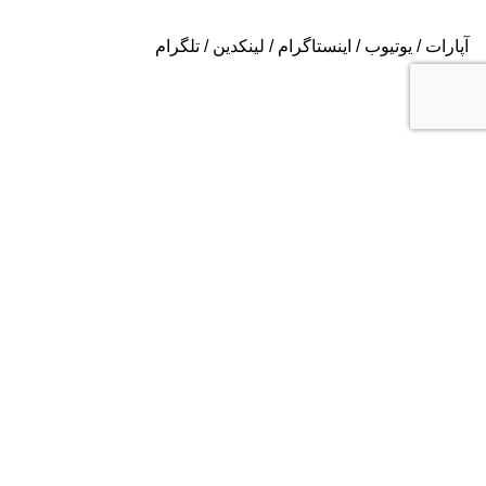
آپارات
/
یوتیوب
/
اینستاگرام
/
لینکدین
/
تلگرام
ایمیل
Info@uspvs.com
شماره تماس واتساپ
+98.936.606.3632
دفتر ایران
تهران
، بلوار سعادت آباد، بعد از بلوار دریا، خیابان سی ام قدیری،
پلاک ۸۴، طبقه ۲
شماره تماس:
۰۲۱۸۲۸۰۱۶۰۴
دفتر آمریکا