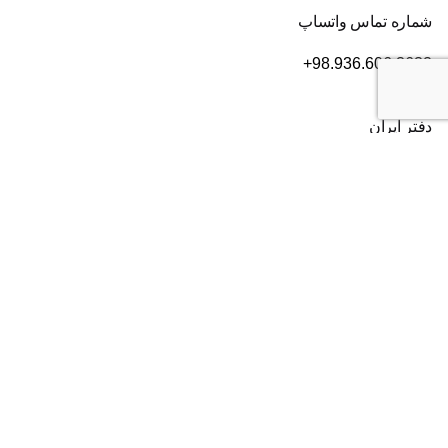
شماره تماس واتساپ
+98.936.606.3632
دفتر ایران
تهران
، بلوار سعادت آباد، بعد از بلوار دریا، خیابان سی ام قدیری،
پلاک ۸۴، طبقه ۲
شماره تماس:
۰۲۱۸۲۸۰۱۶۰۴
دفتر آمریکا
2372 Morse Ave, Irvine,
CA 92614
شماره تماس:
+19493852703