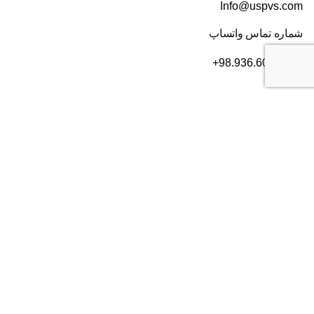
Info@uspvs.com
شماره تماس واتساپ
+98.936.606.3632
دفتر ایران
تهران
، بلوار سعادت آباد، بعد از بلوار دریا، خیابان سی ام قدیری،
پلاک ۸۴، طبقه ۲
شماره تماس:
۰۲۱۸۲۸۰۱۶۰۴
دفتر آمریکا
2372 Morse Ave, Irvine,
CA 92614
شماره تماس:
+19493852703