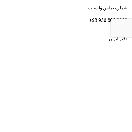
شماره تماس واتساپ
+98.936.606.3632
دفتر ایران
تهران
، بلوار سعادت آباد، بعد از بلوار دریا، خیابان سی ام قدیری،
پلاک ۸۴، طبقه ۲
شماره تماس:
۰۲۱۸۲۸۰۱۶۰۴
دفتر آمریکا
2372 Morse Ave, Irvine,
CA 92614
شماره تماس:
+19493852703