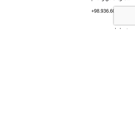
+98.936.606.3632
دفتر ایران
تهران
، بلوار سعادت آباد، بعد از بلوار دریا، خیابان سی ام قدیری،
پلاک ۸۴، طبقه ۲
شماره تماس:
۰۲۱۸۲۸۰۱۶۰۴
دفتر آمریکا
2372 Morse Ave, Irvine,
CA 92614
شماره تماس:
+19493852703
موسسه USPVS با بیش از یک دهه تجربه در زمینه مهاجرت