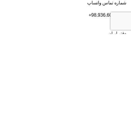
شماره تماس واتساپ
+98.936.606.3632
دفتر ایران
تهران
، بلوار سعادت آباد، بعد از بلوار دریا، خیابان سی ام قدیری،
پلاک ۸۴، طبقه ۲
شماره تماس:
۰۲۱۸۲۸۰۱۶۰۴
دفتر آمریکا
2372 Morse Ave, Irvine,
CA 92614
شماره تماس:
+19493852703