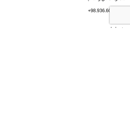
+98.936.606.3632
دفتر ایران
تهران
، بلوار سعادت آباد، بعد از بلوار دریا، خیابان سی ام قدیری،
پلاک ۸۴، طبقه ۲
شماره تماس:
۰۲۱۸۲۸۰۱۶۰۴
دفتر آمریکا
2372 Morse Ave, Irvine,
CA 92614
شماره تماس:
+19493852703
موسسه USPVS با بیش از یک دهه تجربه در زمینه مهاجرت