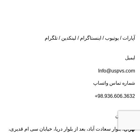
آپارات
/
یوتیوب
/
اینستاگرام
/
لینکدین
/
تلگرام
ایمیل
Info@uspvs.com
شماره تماس واتساپ
+98.936.606.3632
دفتر ایران
تهران
، بلوار سعادت آباد، بعد از بلوار دریا، خیابان سی ام قدیری،
پلاک ۸۴، طبقه ۲