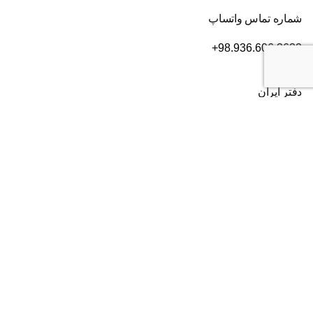
شماره تماس واتساپ
+98.936.606.3632
دفتر ایران
تهران
، بلوار سعادت آباد، بعد از بلوار دریا، خیابان سی ام قدیری،
پلاک ۸۴، طبقه ۲
شماره تماس:
۰۲۱۸۲۸۰۱۶۰۴
دفتر آمریکا
2372 Morse Ave, Irvine,
CA 92614
شماره تماس:
+19493852703