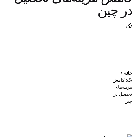
در چین
تگ
خانه
تگ: کاهش
هزینه‌های
تحصیل در
چین
نمایش 1-1 از 1 نتیجه