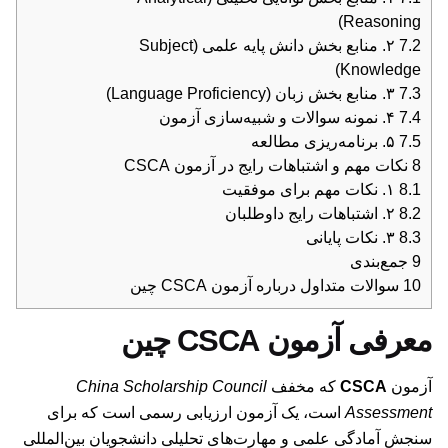
Reasoning)
7.2
۲. منابع بخش دانش پایه علمی (Subject
Knowledge)
7.3
۳. منابع بخش زبان (Language Proficiency)
7.4
۴. نمونه سوالات و شبیه‌سازی آزمون
7.5
۵. برنامه‌ریزی مطالعه
8
نکات مهم و اشتباهات رایج در آزمون CSCA
8.1
۱. نکات مهم برای موفقیت
8.2
۲. اشتباهات رایج داوطلبان
8.3
۳. نکات پایانی
9
جمع‌بندی
10
سوالات متداول درباره آزمون CSCA چین
معرفی آزمون CSCA چین
آزمون
CSCA
که مخفف
China Scholarship Council
Assessment
است، یک آزمون ارزیابی رسمی است که برای
سنجش آمادگی علمی و مهارت‌های تحلیلی دانشجویان بین‌المللی