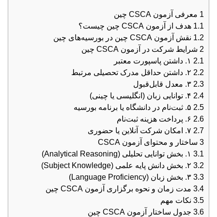
1
معرفی آزمون CSCA چین
1.1
هدف از آزمون CSCA چین چیست؟
1.2
نقش آزمون CSCA چین در بورسیه‌های چین
2
شرایط شرکت در آزمون CSCA چین
2.1
۱. داشتن پاسپورت معتبر
2.2
۲. داشتن حداقل مدرک تحصیلی مرتبط
2.3
۳. معدل قابل‌قبول
2.4
۴. توانایی زبان (انگلیسی یا چینی)
2.5
۵. ثبت‌نام در دانشگاه یا برنامه بورسیه
2.6
۶. پرداخت هزینه ثبت‌نام
2.7
۷. امکان شرکت آنلاین یا حضوری
3
ساختار و محتوای آزمون CSCA
3.1
۱. بخش توانایی تحلیلی (Analytical Reasoning)
3.2
۲. بخش دانش پایه علمی (Subject Knowledge)
3.3
۳. بخش زبان (Language Proficiency)
3.4
مدت زمان و نحوه برگزاری آزمون CSCA چین
3.5
نکات مهم
3.6
جدول ساختار آزمون CSCA چین