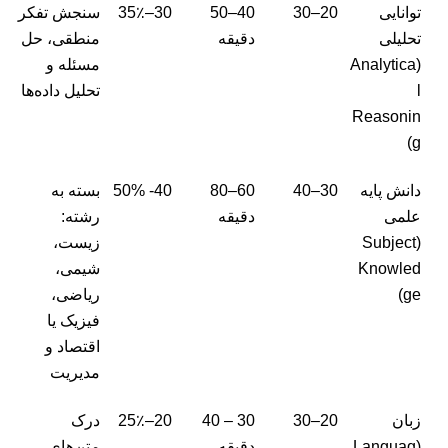
توانایی
20–30
40–50
30–35٪
سنجش تفکر
تحلیلی
دقیقه
منطقی، حل
(Analytica
مسئله و
l
تحلیل داده‌ها
Reasonin
g)
دانش پایه
30–40
60–80
40- 50%
بسته به
علمی
دقیقه
رشته:
(Subject
زیست،
Knowled
شیمی،
ge)
ریاضی،
فیزیک یا
اقتصاد و
مدیریت
زبان
20–30
30 – 40
20–25٪
درک
(Languag
دقیقه
متن‌های