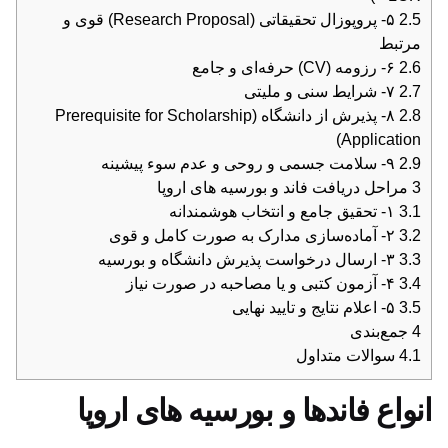
2.5
۵- پروپوزال تحقیقاتی (Research Proposal) قوی و
مرتبط
2.6
۶- رزومه (CV) حرفه‌ای و جامع
2.7
۷- شرایط سنی و ملیتی
2.8
۸- پذیرش از دانشگاه (Prerequisite for Scholarship
Application)
2.9
۹- سلامت جسمی و روحی و عدم سوء پیشینه
3
مراحل دریافت فاند و بورسیه های اروپا
3.1
۱- تحقیق جامع و انتخاب هوشمندانه
3.2
۲- آماده‌سازی مدارک به صورت کامل و قوی
3.3
۳- ارسال درخواست پذیرش دانشگاه و بورسیه
3.4
۴- آزمون کتبی و یا مصاحبه در صورت نیاز
3.5
۵- اعلام نتایج و تایید نهایی
4
جمع‌بندی
4.1
سوالات متداول
انواع فاندها و بورسیه های اروپا