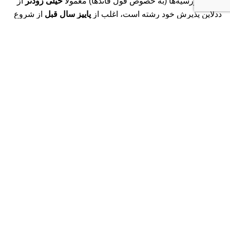
ددلاین بورسیه‌ها (به خصوص فول فاندها) معمولاً
خیلی زودتر
از
ددلاین پذیرش خود رشته است، اغلب از
پاییز سال قبل
از شروع
تحصیل آغاز می‌شوند. برای مثال، برای شروع در پاییز ۲۰۲۶،
بسیاری از ددلاین‌های بورسیه در پاییز و اوایل زمستان ۲۰۲۵
بوده‌اند.
۵. آیا بورسیه‌های اروپا فقط بر اساس معدل هستند؟
خیر. اگرچه معدل بالا (Academic Excellence) بسیار مهم
است، اما عوامل دیگری مانند
انگیزه‌نامه قوی، توصیه‌نامه‌های
برجسته، سابقه پژوهشی (برای تحصیلات تکمیلی)، فعالیت‌های
فوق برنامه و تناسب با اهداف بورسیه
نیز نقش حیاتی دارند.
تهیه و تدوین توسط
PurpleZ Marketing Agency in Orange County