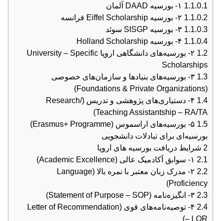
1.1.0.1
۱- بورسیه DAAD آلمان
1.1.0.2
۲- بورسیه Eiffel Scholarship فرانسه
1.1.0.3
۳- بورسیه SISGP سوئد
1.1.0.4
۴- بورسیه Holland Scholarship
1.2
۲- بورسیه‌های دانشگاهی اروپا University – Specific
Scholarships
1.3
۳- بورسیه‌های بنیادها و سازمان‌های خصوصی
(Foundations & Private Organizations)
1.4
۴- دستیاری‌های پژوهشی و تدریس (Research/
Teaching Assistantship – RA/TA)
1.5
۵- بورسیه‌های اراسموس (Erasmus+ Programme)
بورسیه‌ای برای تبادلات دانشجویی
2
شرایط دریافت بورسیه های اروپا
2.1
۱- سوابق آکادمیک عالی (Academic Excellence)
2.2
۲- مدرک زبان معتبر با نمره بالا (Language
Proficiency)
2.3
۳- انگیزه‌نامه (Statement of Purpose – SOP)
2.4
۴- توصیه‌نامه‌های قوی (Letter of Recommendation
– LOR)