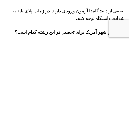
بعضی از دانشگاه‌‌ها آزمون ورودی دارند. در زمان اپلای باید به
شرایط دانشگاه توجه کنید.
۳- بهترین شهر آمریکا برای تحصیل در این رشته کدام است؟
نیویورک – لس آنجلس – میامی – شیکاگو و…
با برچسب:
تحصیل رشته مد و فشن در آمریکا
شرایط تحصیل در رشته طراحی لباس در آمریکا
مزایای تحصیل در رشته طراحی لباس در آمریکا
USPVS