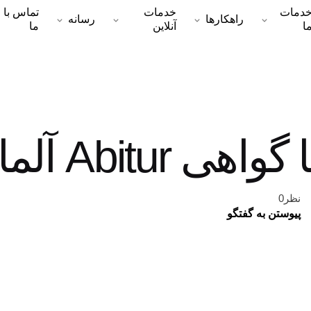
دمات
خدمات
تماس با
راهکارها
رسانه
ا
آنلاین
ما
 Abitur آلمان
نظر0
پیوستن به گفتگو