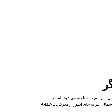
مان به رسمیت شناخته می‌شود، اما در
کشورهای دیگری مانند استرالیا مدرک دیگری به نام Matura وجود دارد و در کشورهای انگلیس، ولز، قبرس و ایرلند شمالی نیز به جای آبیتور از مدرک A-LEVEL