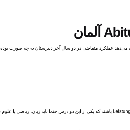
حداقل دو درس باید جزو دروس اصلی Leistungskurs باشند که یکی از این دو درس حتما باید زب