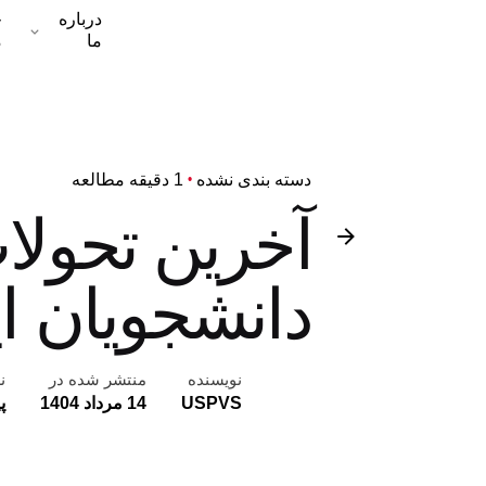
درباره
خ
ما
م
دسته بندی نشده
1 دقیقه مطالعه
دانشجویان ای
نویسنده
منتشر شده در
ن
USPVS
14 مرداد 1404
پ