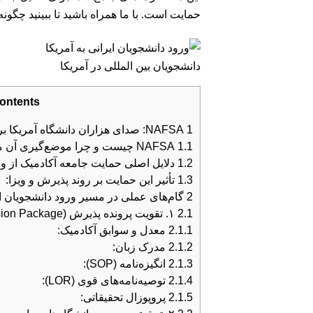
حمایت است. با ما همراه باشید تا ببینید چگونه
دانشجویان بین المللی در آمریکا
ontents
1
NAFSA: صدای هزاران دانشگاه آمریکا برای ورود دانشجویان ایرانی به آمریکا
1.1
NAFSA چیست و چرا موضع‌گیری آن مهم است؟
1.2
دلایل اصلی حمایت جامعه آکادمیک از ورو
1.3
تأثیر این حمایت بر روند پذیرش و ویزا:
2
گام‌های عملی در مسیر ورود دانشجویان ا
2.1
۱. تقویت پرونده پذیرش (Admission Package):
2.1.1
معدل و سوابق آکادمیک:
2.1.2
مدرک زبان:
2.1.3
انگیزه‌نامه (SOP):
2.1.4
توصیه‌نامه‌های قوی (LOR):
2.1.5
پروپوزال تحقیقاتی: