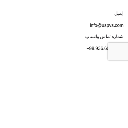
ایمیل
Info@uspvs.com
شماره تماس واتساپ
+98.936.606.3632
دفتر ایران
تهران
، بلوار سعادت آباد، بعد از بلوار دریا، خیابان سی ام قدیری،
پلاک ۸۴، طبقه ۲
شماره تماس:
۰۲۱۸۲۸۰۱۶۰۴
دفتر آمریکا
2372 Morse Ave, Irvine,
CA 92614