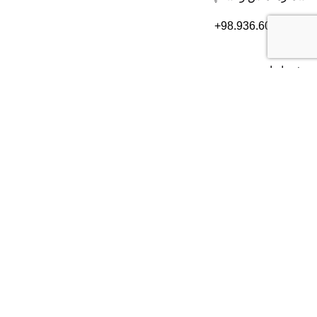
+98.936.606.3632
دفتر ایران
تهران
، بلوار سعادت آباد، بعد از بلوار دریا، خیابان سی ام قدیری،
پلاک ۸۴، طبقه ۲
شماره تماس:
۰۲۱۸۲۸۰۱۶۰۴
دفتر آمریکا
2372 Morse Ave, Irvine,
CA 92614
شماره تماس:
+19493852703
موسسه USPVS با بیش از یک دهه تجربه در زمینه مهاجرت