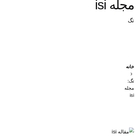
مجله isi
تگ
خانه
تگ:
مجله
isi
نمایش 1-1 از 1 نتیجه