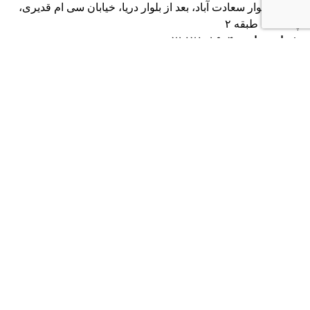
تهران
، بلوار سعادت آباد، بعد از بلوار دریا، خیابان سی ام قدیری،
پلاک ۸۴، طبقه ۲
شماره تماس:
۰۲۱۸۲۸۰۱۶۰۴
دفتر آمریکا
2372 Morse Ave, Irvine,
CA 92614
شماره تماس:
+19493852703
موسسه USPVS با بیش از یک دهه تجربه در زمینه مهاجرت
تحصیلی به کشورهایی چون آمریکا و کانادا، پذیرش تحصیلی شما
را از دانشگاه‌های معتبر دنیا تضمین کرده و با ارزیابی دقیق
شرایط و فرصت‌های فاند و بورسیه تحصیلی، مهاجرتی ارزان و
موفق را برای شما رقم خواهد زد.