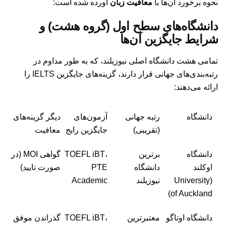
نحوه برخورد آن‌ها با
معافیت زبان
آورده شده است:
دانشگاه‌های سطح اول (گروه هشت) و
شرایط جایگزین آن‌ها
تمامی هشت دانشگاه اصلی نیوزیلند، که به طور مداوم در
رتبه‌بندی‌های جهانی قرار دارند، گزینه‌های جایگزین IELTS را
ارائه می‌دهند:
دانشگاه
رتبه جهانی
آزمون‌های
دیگر گزینه‌های
(تقریبی)
جایگزین رایج
معافیت
دانشگاه
برترین
TOEFL iBT،
گواهی MOI (در
اوکلند
دانشگاه
PTE
صورت تایید)
(University
نیوزیلند
Academic
of Auckland)
دانشگاه اوتاگو
معتبرترین
TOEFL iBT،
گذراندن موفق