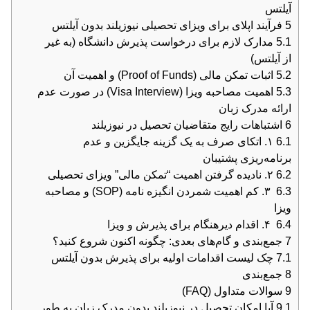
آیلتس
5
فرآیند اپلای برای ویزای تحصیلی نیوزیلند بدون آیلتس
5.1
مدارک لازم برای درخواست پذیرش دانشگاه (به غیر
از آیلتس)
5.2
اثبات تمکن مالی (Proof of Funds) و اهمیت آن
5.3
اهمیت مصاحبه ویزا (Visa Interview) در صورت عدم
ارائه مدرک زبان
6
اشتباهات رایج متقاضیان تحصیل در نیوزیلند
6.1
۱. اتکای صرف به یک گزینه جایگزین و عدم
برنامه‌ریزی پشتیبان
6.2
۲. نادیده گرفتن اهمیت “تمکن مالی” ویزای تحصیلی
6.3
۳. کم اهمیت شمردن انگیزه نامه (SOP) و مصاحبه
ویزا
6.4
۴. اقدام دیرهنگام برای پذیرش و ویزا
7
جمع‌بندی و گام‌های بعدی: چگونه اکنون شروع کنید؟
7.1
چک لیست اقدامات اولیه برای پذیرش بدون آیلتس
8
جمع‌بندی
9
سوالات متداول (FAQ)
9.1
آیا امکان تحصیل در نیوزیلند بدون مدرک زبان به طور