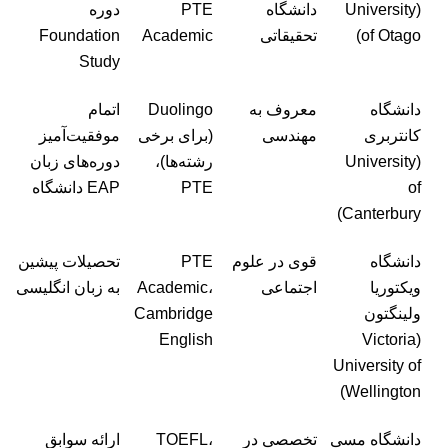
(University
دانشگاه
PTE
دوره
of Otago)
تحقیقاتی
Academic
Foundation
Study
دانشگاه
معروف به
Duolingo
اتمام
کانتربری
مهندسی
(برای برخی
موفقیت‌آمیز
(University
رشته‌ها)،
دوره‌های زبان
of
PTE
EAP دانشگاه
Canterbury)
دانشگاه
قوی در علوم
PTE
تحصیلات پیشین
ویکتوریا
اجتماعی
Academic،
به زبان انگلیسی
ولینگتون
Cambridge
English
(Victoria
University of
Wellington)
دانشگاه مسی
تخصصی در
TOEFL،
ارائه سوابق