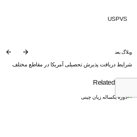
USPVS
وبلاگ بعد
شرایط دریافت پذیرش تحصیلی آمریکا در مقاطع مختلف
Related Posts
23 آذر 1404
1 دقیقه مطالعه
دوره یکساله زبان چینی با فول فاند | تحصیل رایگان در
چین ۲۰۲۶
تحصیل در چین با دریافت بورسیه فول فاند دیگر یک فرصت