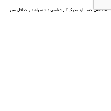
متقاضی حتما باید مدرک کارشناسی داشته باشد و حداقل سن
متقاضی ۲۴ سال است.
با برچسب:
آزمون ورودی رشته داروسازی در کانادا
داروسازی در کانادا
زمان برگزاری آزمون pcat
USPVS
وبلاگ بعد
صفر تا صد تحصیل در رشته هوش مصنوعی در آمریکا