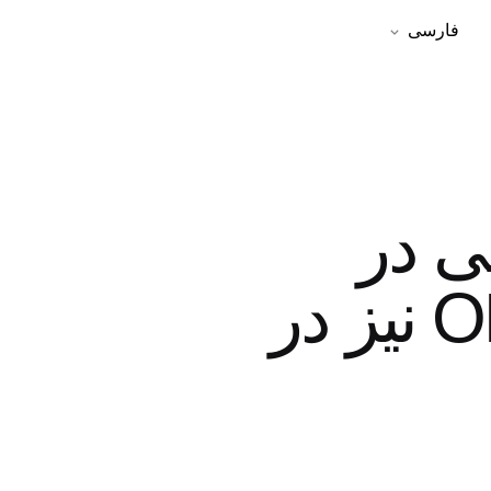
فارسی
لی در
آمریکا: پس از H-1B، برنامه OPT نیز در