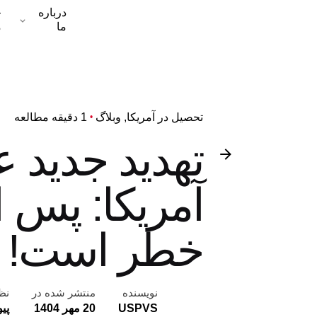
درباره
خ
ما
م
تحصیل در آمریکا
وبلاگ
1 دقیقه مطالعه
تهدید جدید عل
خطر است!
نویسنده
منتشر شده در
نظر
USPVS
20 مهر 1404
پی