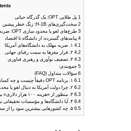
tents
1
پل طلایی OPT: یک گذرگاه حیاتی
2
سخت‌گیری‌های H-1B: زنگ خطر پیشین
3
طرح‌های لغو یا محدود سازی OPT: ضربه نهایی
4
پیامدهای گسترده: از دانشگاه تا اقتصاد
4.1
۱. ضربه مهلک به دانشگاه‌های آمریکا
4.2
۲. فرار مغزها به سمت رقبای جهانی
4.3
۳. تضعیف نوآوری و رهبری فناوری
5
جمع‌بندی:
6
سؤالات متداول (FAQ)
6.1
۱. برنامه OPT دقیقاً چیست و چه کسانی را شامل می‌شود؟
6.2
۲. چرا دولت آمریکا به دنبال لغو یا محدود کردن برنامه OPT است؟
6.3
۳. منظور از «هزینه ۱۰۰ هزار دلاری» برای ویزای H-1B چیست؟
6.4
۴. آیا دانشگاه‌ها و مؤسسات تحقیقاتی نیز مشمول تغییرات H-1B می‌شوند؟
6.5
۵. چه کشورهایی بیشترین سود را از سخت‌گیری‌های مهاجرتی آمریکا می‌برند؟