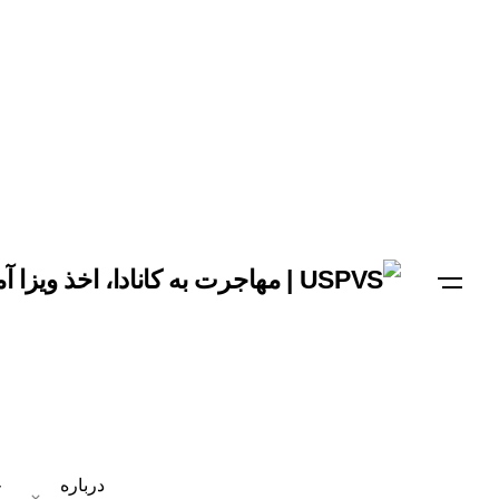
درباره
خ