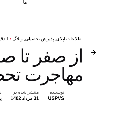
ما
م
اطلاعات اپلای
پذیرش تحصیلی
وبلاگ
1 دقیقه مطالعه
از صفر تا ص
مهاجرت تحص
نویسنده
منتشر شده در
ن
USPVS
31 مرداد 1402
پ