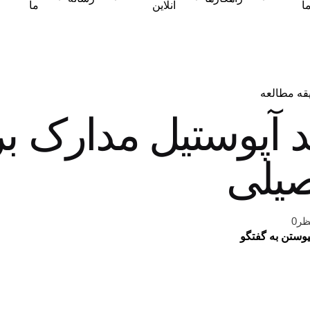
ا
آنلاین
ما
د آپوستیل مدارک ب
یلی
ظر0
یوستن به گفتگو