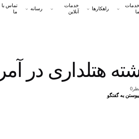
دمات
خدمات
تماس با
راهکارها
رسانه
ا
آنلاین
ما
ته هتلداری در آمر
ظر0
یوستن به گفتگو