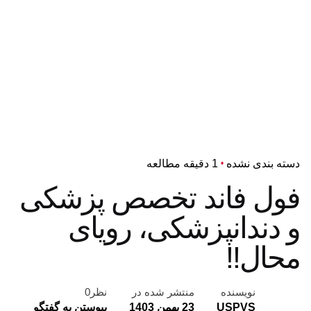
دسته بندی نشده
1 دقیقه مطالعه
فول فاند تخصص پزشکی
و دندانپزشکی، رویای
محال!!
نویسنده
منتشر شده در
نظر0
USPVS
23 بهمن 1403
پیوستن به گفتگو